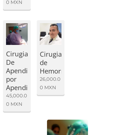
0
MXN
Cirugia
Cirugia
De
de
Apendice
Hemorroides
por
26,000.0
Apendicitis
0
MXN
45,000.0
0
MXN