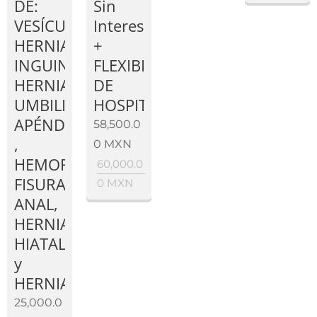
DE:
Sin
VESÍCULA,
Intereses
HERNIA
+
INGUINAL,
FLEXIBILIDAD
HERNIA
DE
UMBILICAL,
HOSPITALES
APÉNDICE
58,500.0
,
0
MXN
HEMORROIDES,
60,000.0
FISURA
0
MXN
ANAL,
HERNIA
HIATAL
y
HERNIAS
25,000.0