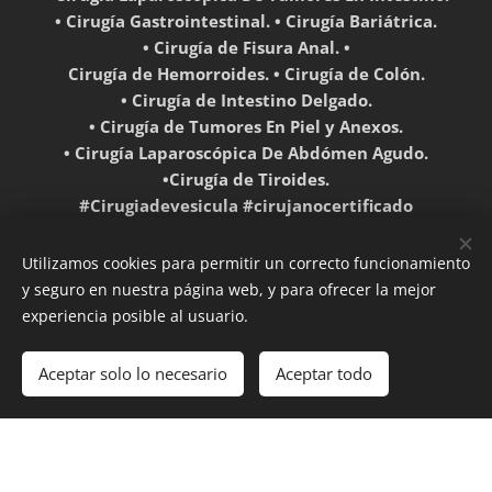
• Cirugía Gastrointestinal. • Cirugía Bariátrica.
• Cirugía de Fisura Anal. •
Cirugía de Hemorroides. • Cirugía de Colón.
• Cirugía de Intestino Delgado.
• Cirugía de Tumores En Piel y Anexos.
• Cirugía Laparoscópica De Abdómen Agudo.
•Cirugía de Tiroides.
#Cirugiadevesicula #cirujanocertificado
#gastrectomiavertical #Ozuluama #Cirugia #cirujano
#cirugiageneral #herniainguinal #herniaumbilical
Utilizamos cookies para permitir un correcto funcionamiento
#HERNIA #laparoscopiaavanzada #apendice
y seguro en nuestra página web, y para ofrecer la mejor
#apendicitisaguda #tampicomadero #Tampico
experiencia posible al usuario.
#Altamira #ElHigoVeracruz #tantoyucaveracruz
#Huejutla #CerroAzul #naranjosveracruz#acalsia
Aceptar solo lo necesario
Aceptar todo
#Reconexionintestinal #reflujogastrico #
Creado con
Webnode
Cookies