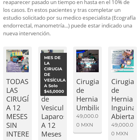
reaparecer pasado un tiempo en hasta en el 10% de
los casos. En estos pacientes y tras completar un
estudio solicitado por su medico especialista (Ecografía
endorrectal, manometría...) puede estar indicado una
nueva intervención.
MES DE
LA
CIRUGIA
DE
TODAS
Precio
Cirugia
Cirugia
VESÍCULA
A Solo
LAS
Cirugia
de
de
$45,0000
CIRUGÍAS
de
Hernia
Hernia
A 12
Vesicula
Umbilical
Inguinal
MESES
Laparoscopica
Abierta
49,000.0
SIN
A 12
0
MXN
49,000.0
INTERESES
Meses
0
MXN