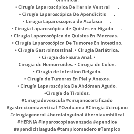
• Cirugía Laparoscópica De Hernia Ventral ✅️ .
• Cirugía Laparoscópica De Apendicitis ✅️ .
• Cirugía Laparoscópica de Acalasia ✅️ .
• Cirugía Laparoscópica de Quistes en Hígado ✅️ .
• Cirugía Laparoscópica de Quistes En Páncreas.✅️
• Cirugía Laparoscópica De Tumores En Intestino.
• Cirugía Gastrointestinal. • Cirugía Bariátrica.
• Cirugía de Fisura Anal. •
Cirugía de Hemorroides. • Cirugía de Colón.
• Cirugía de Intestino Delgado.
• Cirugía de Tumores En Piel y Anexos.
• Cirugía Laparoscópica De Abdómen Agudo.
•Cirugía de Tiroides.
#Cirugiadevesicula #cirujanocertificado
#gastrectomiavertical #Ozuluama #Cirugia #cirujano
#cirugiageneral #herniainguinal #herniaumbilical
#HERNIA #laparoscopiaavanzada #apendice
#apendicitisaguda #tampicomadero #Tampico