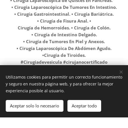
• Cirugía Laparoscópica de Quistes En Páncreas.✅️
• Cirugía Laparoscópica De Tumores En Intestino.
• Cirugía Gastrointestinal. • Cirugía Bariátrica.
• Cirugía de Fisura Anal. •
Cirugía de Hemorroides. • Cirugía de Colón.
• Cirugía de Intestino Delgado.
• Cirugía de Tumores En Piel y Anexos.
• Cirugía Laparoscópica De Abdómen Agudo.
•Cirugía de Tiroides.
#Cirugiadevesicula #cirujanocertificado
#gastrectomiavertical #Ozuluama #Cirugia #cirujano
#cirugiageneral #herniainguinal #herniaumbilical
Utilizamos cookies para permitir un correcto funcionamiento
#HERNIA #laparoscopiaavanzada #apendice
y seguro en nuestra página web, y para ofrecer la mejor
#apendicitisaguda #tampicomadero #Tampico
experiencia posible al usuario.
#Altamira #ElHigoVeracruz #tantoyucaveracruz
#Huejutla #CerroAzul #naranjosveracruz#acalsia
Aceptar solo lo necesario
Aceptar todo
#Reconexionintestinal #reflujogastrico #