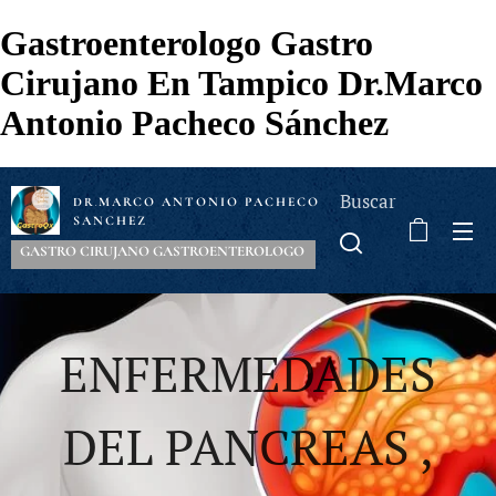
Gastroenterologo Gastro
Cirujano En Tampico Dr.Marco
Antonio Pacheco Sánchez
Buscar
MARCO ANTONIO PACHECO
DR
.
SANCHEZ
GASTRO CIRUJANO GASTROENTEROLOGO
ENFERMEDADES
DEL PANCREAS ,