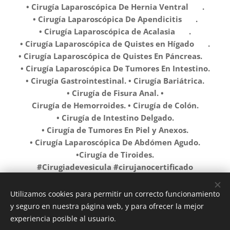
• Cirugía Laparoscópica De Hernia Ventral ✅️ .
• Cirugía Laparoscópica De Apendicitis ✅️ .
• Cirugía Laparoscópica de Acalasia ✅️ .
• Cirugía Laparoscópica de Quistes en Hígado ✅️ .
• Cirugía Laparoscópica de Quistes En Páncreas.✅️
• Cirugía Laparoscópica De Tumores En Intestino.
• Cirugía Gastrointestinal. • Cirugía Bariátrica.
• Cirugía de Fisura Anal. •
Cirugía de Hemorroides. • Cirugía de Colón.
• Cirugía de Intestino Delgado.
• Cirugía de Tumores En Piel y Anexos.
• Cirugía Laparoscópica De Abdómen Agudo.
•Cirugía de Tiroides.
#Cirugiadevesicula #cirujanocertificado
#gastrectomiavertical #Ozuluama #Cirugia #cirujano
#cirugiageneral #herniainguinal #herniaumbilical
Utilizamos cookies para permitir un correcto funcionamiento
#HERNIA #laparoscopiaavanzada #apendice
y seguro en nuestra página web, y para ofrecer la mejor
#apendicitisaguda #tampicomadero #Tampico
experiencia posible al usuario.
#Altamira #ElHigoVeracruz #tantoyucaveracruz