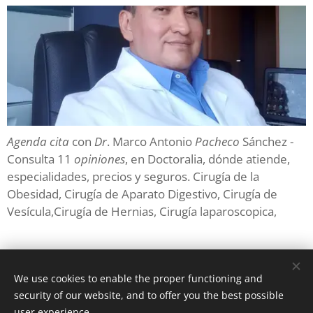
Agenda cita
con
Dr
. Marco Antonio
Pacheco
Sánchez -
Consulta 11
opiniones
, en Doctoralia, dónde atiende,
especialidades, precios y seguros. Cirugía de la
Obesidad, Cirugía de Aparato Digestivo, Cirugía de
Vesícula,Cirugía de Hernias, Cirugía laparoscopica,
We use cookies to enable the proper functioning and
security of our website, and to offer you the best possible
Powered by
Webnode
Cookies
user experience.